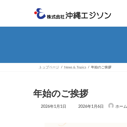
コ
ナ
ン
ビ
テ
ゲ
ン
ー
ツ
シ
へ
ョ
ス
ン
キ
に
ッ
移
プ
動
トップページ
News & Topics
年始のご挨拶
年始のご挨拶
最
2026年1月1日
2026年1月6日
ホー
終
更
新
日