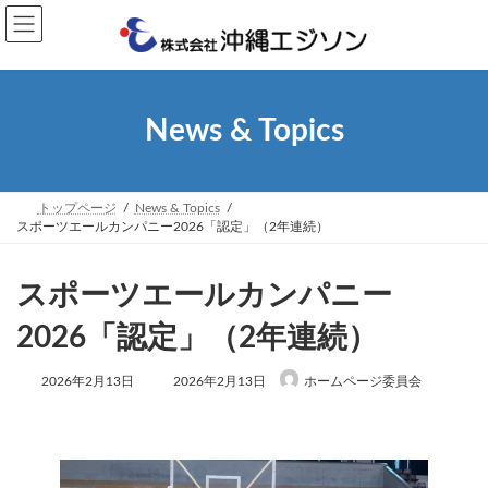
コ
ナ
ン
ビ
テ
ゲ
ン
ー
ツ
シ
へ
ョ
News & Topics
ス
ン
キ
に
ッ
移
プ
動
トップページ
News & Topics
スポーツエールカンパニー2026「認定」（2年連続）
スポーツエールカンパニー
2026「認定」（2年連続）
最
2026年2月13日
2026年2月13日
ホームページ委員会
終
更
新
日
時
: