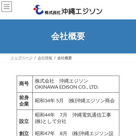
コ
ナ
ン
ビ
テ
ゲ
ン
ー
ツ
シ
へ
ョ
会社概要
ス
ン
キ
に
ッ
移
プ
動
トップページ
会社情報
会社概要
株式会社 沖縄エジソン
商号
OKINAWA EDISON CO., LTD.
前身
昭和34年 5月 (株)沖縄エジソン商会
企業
昭和44年 7月 沖縄電気通信工事
設立
(株)として分社
創立
昭和47年 8月 (株)沖縄エジソン設