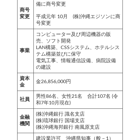
備に商号変更
商号
変更
平成元年 10月 (株)沖縄エジソンに商
号変更
コンピューター及び周辺機器の販
売、ソフト開発
LAN構築、CSSシステム、ホテルシス
事業
テム構築並びに保守
電気工事、情報通信設備、病院設備
の建設
資本
金26,856,000円
金
男性86名、女性21名 合計107名 (令
社員
和7年10月現在)
(株)沖縄銀行 識名支店
金融
(株)琉球銀行 国場支店
機関
(株)沖縄海邦銀行 南風原支店
建設業許可 沖縄県知事（般－1）