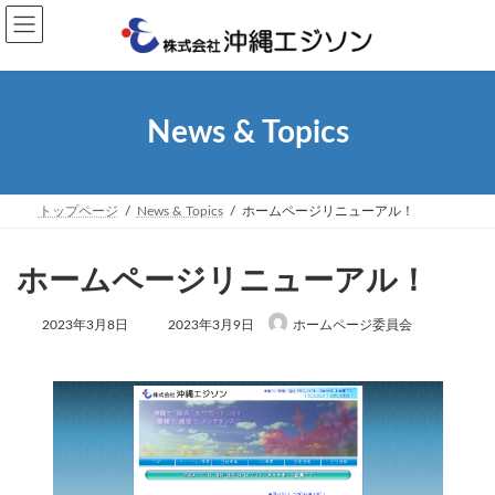
コ
ナ
ン
ビ
テ
ゲ
ン
ー
ツ
シ
へ
ョ
News & Topics
ス
ン
キ
に
ッ
移
プ
動
トップページ
News & Topics
ホームページリニューアル！
ホームページリニューアル！
最
2023年3月8日
2023年3月9日
ホームページ委員会
終
更
新
日
時
: